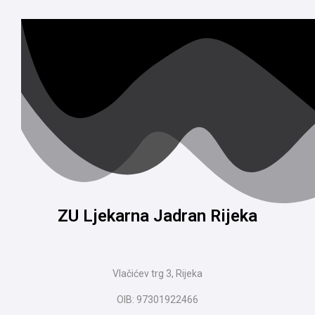
ZU Ljekarna Jadran Rijeka
Vlačićev trg 3, Rijeka
OIB: 97301922466