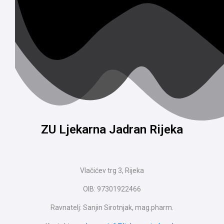
ZU Ljekarna Jadran Rijeka
Vlačićev trg 3, Rijeka
OIB: 97301922466
Ravnatelj: Sanjin Sirotnjak, mag.pharm.