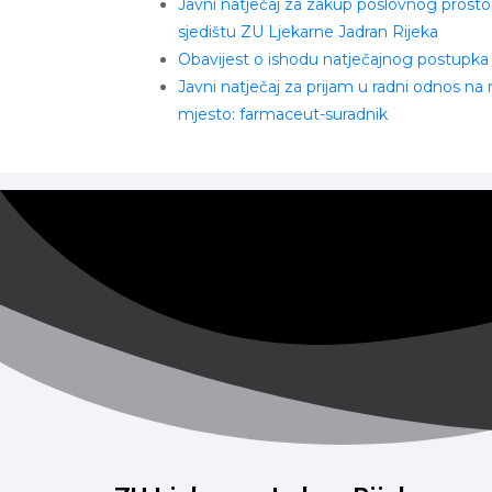
Javni natječaj za zakup poslovnog prosto
sjedištu ZU Ljekarne Jadran Rijeka
Obavijest o ishodu natječajnog postupka
Javni natječaj za prijam u radni odnos na
mjesto: farmaceut-suradnik