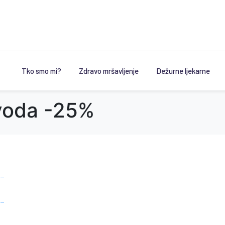
Tko smo mi?
Zdravo mršavljenje
Dežurne ljekarne
izvoda -25%
 –
 –