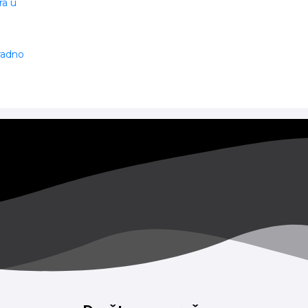
ra u
 radno