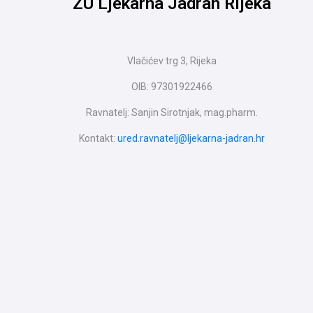
ZU Ljekarna Jadran Rijeka
Vlačićev trg 3, Rijeka
OIB: 97301922466
Ravnatelj: Sanjin Sirotnjak, mag.pharm.
Kontakt:
ured.ravnatelj@ljekarna-jadran.hr