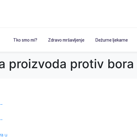
Tko smo mi?
Zdravo mršavljenje
Dežurne ljekarne
ija proizvoda protiv bor
 –
 –
ra u