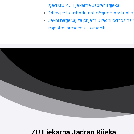
sjedištu ZU Ljekarne Jadran Rijeka
Obavijest o ishodu natječajnog postupka
Javni natječaj za prijam u radni odnos na
mjesto: farmaceut-suradnik
ZU Ljekarna Jadran Rijeka