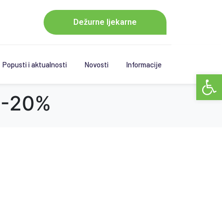
Dežurne ljekarne
Popusti i aktualnosti
Novosti
Informacije
Open 
a -20%