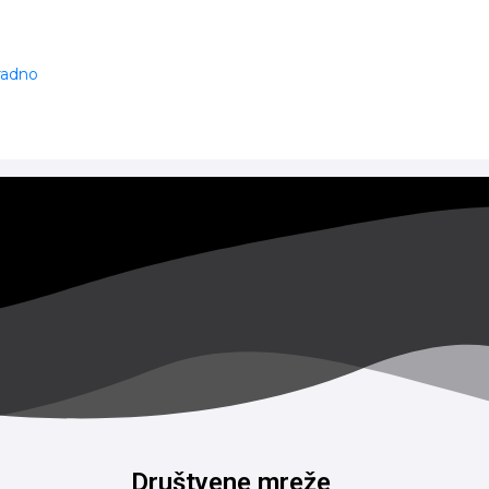
 radno
Društvene mreže