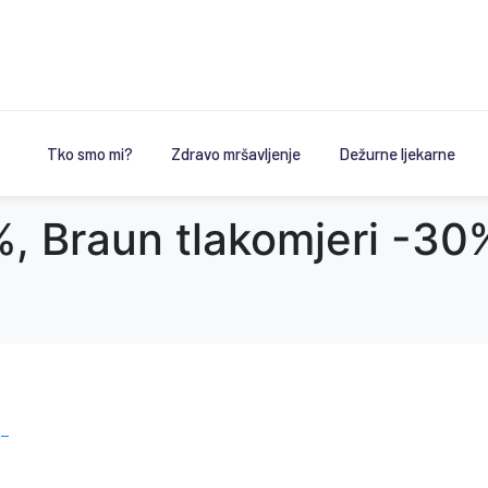
Tko smo mi?
Zdravo mršavljenje
Dežurne ljekarne
%, Braun tlakomjeri -30
 –