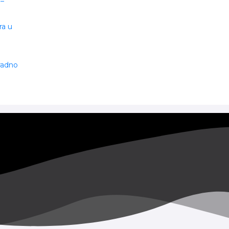
 –
ra u
 radno