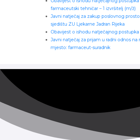
Obavijest o ishodu natječajnog postupka
farmaceutski tehničar – 1 izvršitelj (m/ž)
Javni natječaj za zakup poslovnog prosto
sjedištu ZU Ljekarne Jadran Rijeka
Obavijest o ishodu natječajnog postupka
Javni natječaj za prijam u radni odnos na
mjesto: farmaceut-suradnik