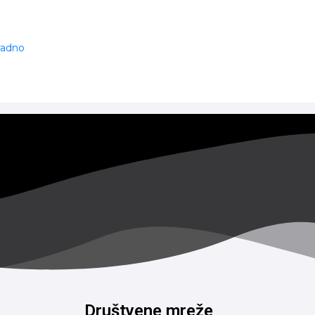
 radno
Društvene mreže