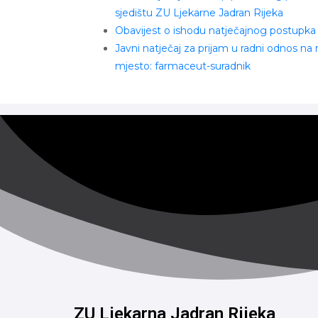
sjedištu ZU Ljekarne Jadran Rijeka
Obavijest o ishodu natječajnog postupka
Javni natječaj za prijam u radni odnos na
mjesto: farmaceut-suradnik
ZU Ljekarna Jadran Rijeka