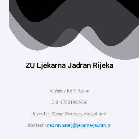
ZU Ljekarna Jadran Rijeka
Vlačićev trg 3, Rijeka
OIB: 97301922466
Ravnatelj: Sanjin Sirotnjak, mag.pharm.
Kontakt:
ured.ravnatelj@ljekarna-jadran.hr