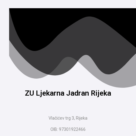
ZU Ljekarna Jadran Rijeka
Vlačićev trg 3, Rijeka
OIB: 97301922466