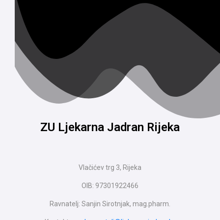
ZU Ljekarna Jadran Rijeka
Vlačićev trg 3, Rijeka
OIB: 97301922466
Ravnatelj: Sanjin Sirotnjak, mag.pharm.