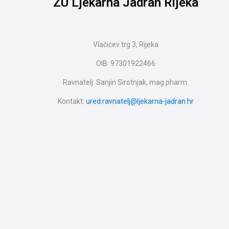
ZU Ljekarna Jadran Rijeka
Vlačićev trg 3, Rijeka
OIB: 97301922466
Ravnatelj: Sanjin Sirotnjak, mag.pharm.
Kontakt:
ured.ravnatelj@ljekarna-jadran.hr