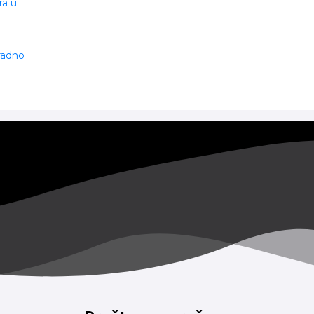
ra u
 radno