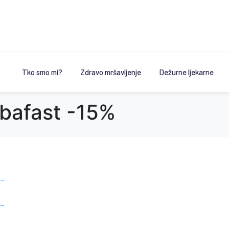
Tko smo mi?
Zdravo mršavljenje
Dežurne ljekarne
bafast -15%
 –
 –