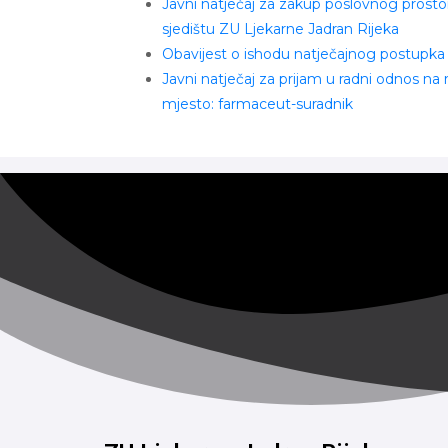
Javni natječaj za zakup poslovnog prosto
sjedištu ZU Ljekarne Jadran Rijeka
Obavijest o ishodu natječajnog postupka
Javni natječaj za prijam u radni odnos na
mjesto: farmaceut-suradnik