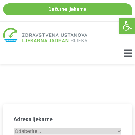
Dežurne ljekarne
Open 
Adresa ljekarne