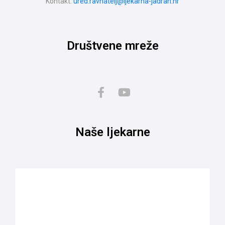
Kontakt:
ured.ravnatelj@ljekarna-jadran.hr
Društvene mreže
Naše ljekarne