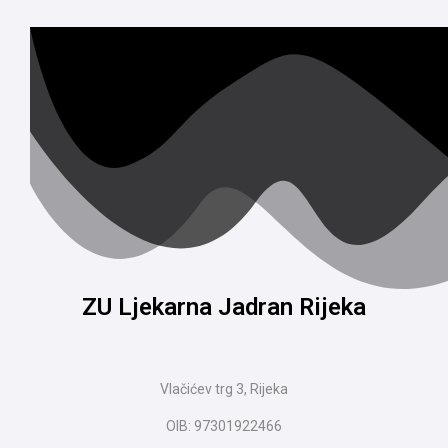
ZU Ljekarna Jadran Rijeka
Vlačićev trg 3, Rijeka
OIB: 97301922466