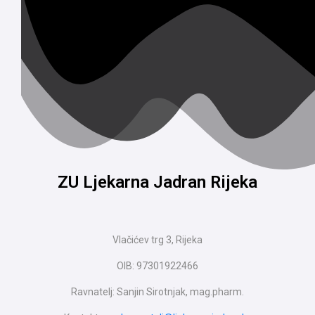
ZU Ljekarna Jadran Rijeka
Vlačićev trg 3, Rijeka
OIB: 97301922466
Ravnatelj: Sanjin Sirotnjak, mag.pharm.