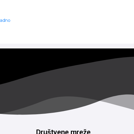
 radno
Društvene mreže