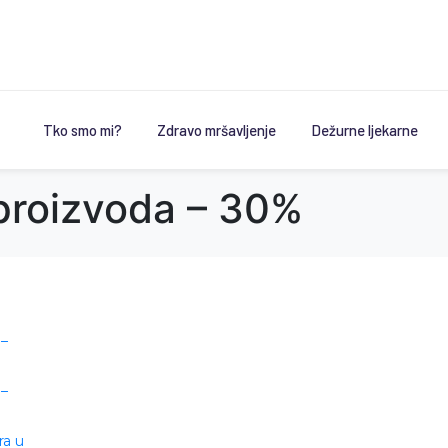
Tko smo mi?
Zdravo mršavljenje
Dežurne ljekarne
 proizvoda – 30%
 –
 –
ra u