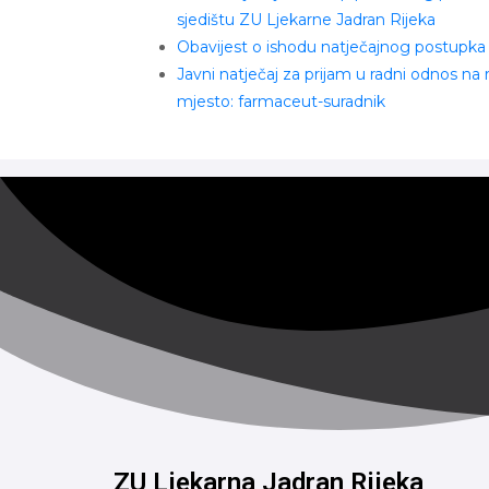
sjedištu ZU Ljekarne Jadran Rijeka
Obavijest o ishodu natječajnog postupka
Javni natječaj za prijam u radni odnos na
mjesto: farmaceut-suradnik
ZU Ljekarna Jadran Rijeka