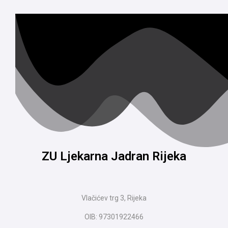
ZU Ljekarna Jadran Rijeka
Vlačićev trg 3, Rijeka
OIB: 97301922466