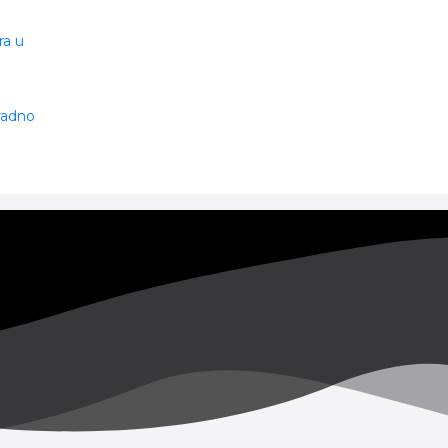
ra u
 radno