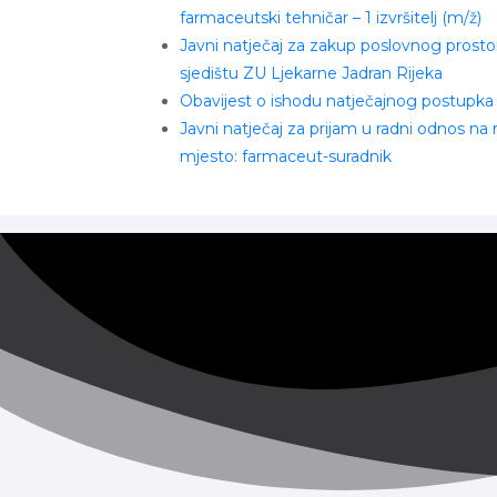
farmaceutski tehničar – 1 izvršitelj (m/ž)
Javni natječaj za zakup poslovnog prosto
sjedištu ZU Ljekarne Jadran Rijeka
Obavijest o ishodu natječajnog postupka
Javni natječaj za prijam u radni odnos na
mjesto: farmaceut-suradnik