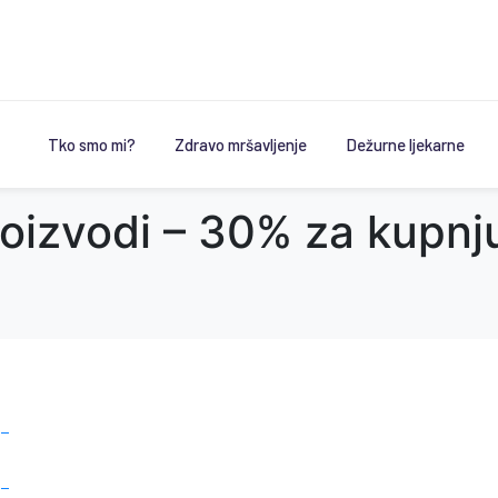
Tko smo mi?
Zdravo mršavljenje
Dežurne ljekarne
oizvodi – 30% za kupnj
 –
 –