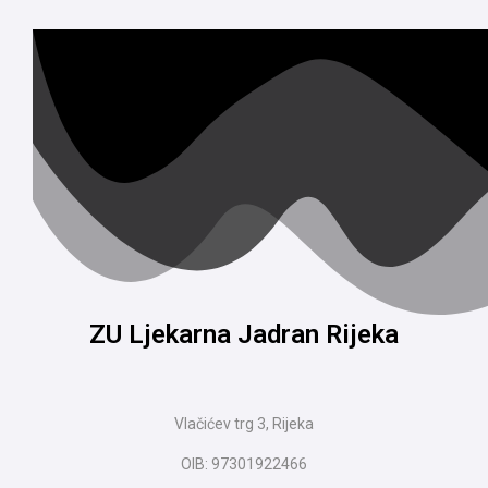
ZU Ljekarna Jadran Rijeka
Vlačićev trg 3, Rijeka
OIB: 97301922466