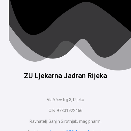
ZU Ljekarna Jadran Rijeka
Vlačićev trg 3, Rijeka
OIB: 97301922466
Ravnatelj: Sanjin Sirotnjak, mag.pharm.