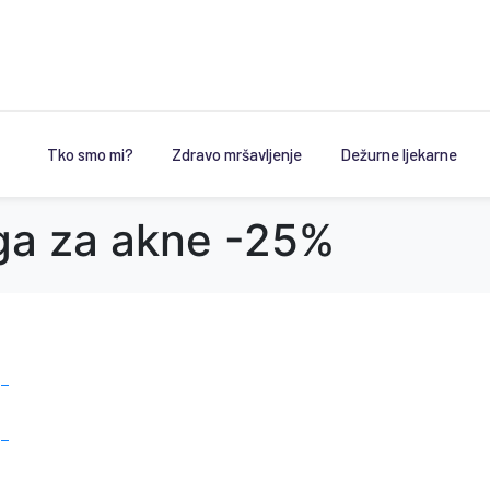
Tko smo mi?
Zdravo mršavljenje
Dežurne ljekarne
ega za akne -25%
 –
 –