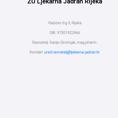
ZU Ljekarna Jadran Rijeka
Vlačićev trg 3, Rijeka
OIB: 97301922466
Ravnatelj: Sanjin Sirotnjak, mag.pharm.
Kontakt:
ured.ravnatelj@ljekarna-jadran.hr