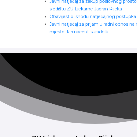
Javni natječaj za zakup poslovnog prosto
sjedištu ZU Ljekarne Jadran Rijeka
Obavijest o ishodu natječajnog postupka
Javni natječaj za prijam u radni odnos na
mjesto: farmaceut-suradnik