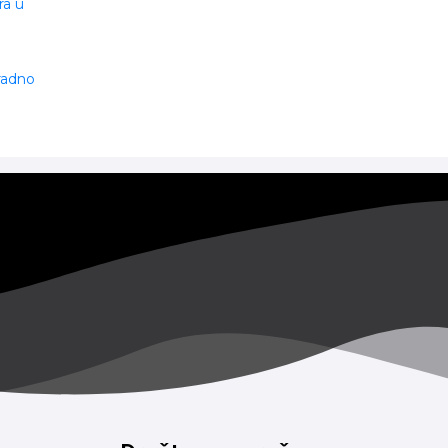
ra u
 radno