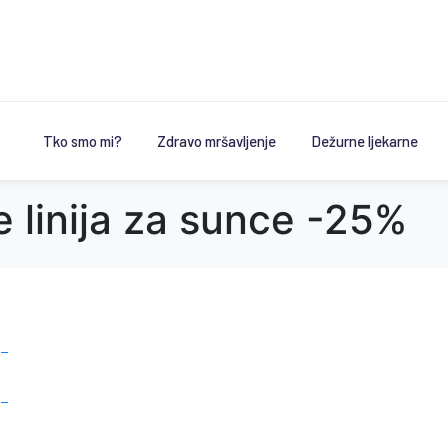
Tko smo mi?
Zdravo mršavljenje
Dežurne ljekarne
linija za sunce -25%
 –
 –