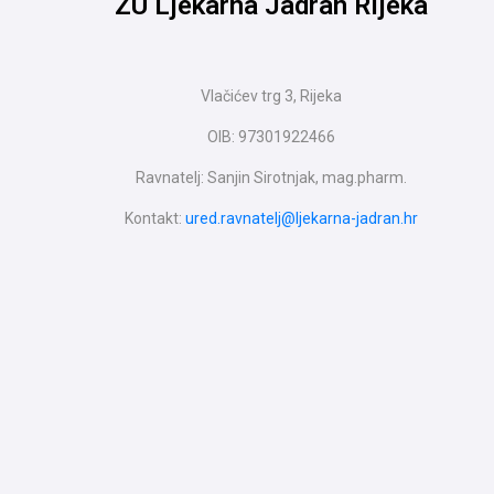
ZU Ljekarna Jadran Rijeka
Vlačićev trg 3, Rijeka
OIB: 97301922466
Ravnatelj: Sanjin Sirotnjak, mag.pharm.
Kontakt:
ured.ravnatelj@ljekarna-jadran.hr