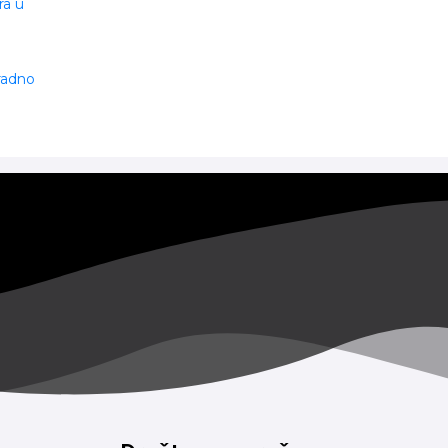
ra u
 radno