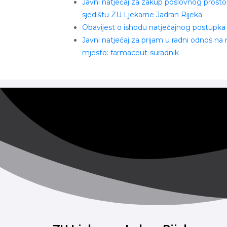
Javni natječaj za zakup poslovnog prosto
sjedištu ZU Ljekarne Jadran Rijeka
Obavijest o ishodu natječajnog postupka
Javni natječaj za prijam u radni odnos na
mjesto: farmaceut-suradnik