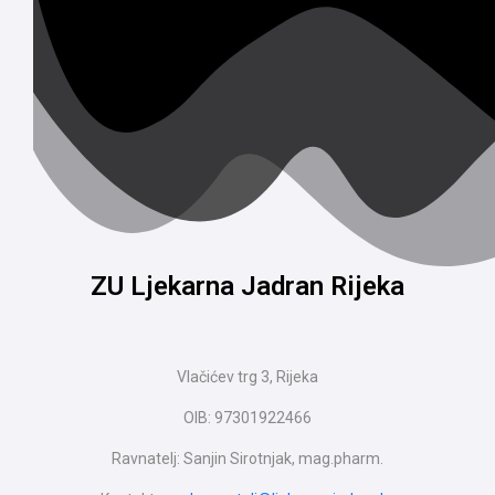
ZU Ljekarna Jadran Rijeka
Vlačićev trg 3, Rijeka
OIB: 97301922466
Ravnatelj: Sanjin Sirotnjak, mag.pharm.