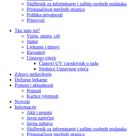
Službenik za informiranje i zaštitu osobnih podataka
Pristupačnost mrežnih stranica
Politika privatnosti
Prigovori
Tko smo mi?
Vizija, misija, cilj
Statut
Ljekarne i timovi
Ravnatelj
Upravno vijeće
Članovi UV i poslovnik o radu
Sjednice Upravnog vijeća
Zdravo mršavljenje
Dežurne ljekarne
Popusti i aktualnosti
Popusti
Kartice vjernosti
Novosti
Informacije
Akti i propisi
Javni natječaji
Javna nabava
Službenik za informiranje i zaštitu osobnih podataka
Pristupačnost mrežnih stranica