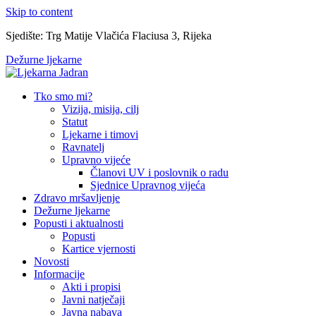
Skip to content
Sjedište: Trg Matije Vlačića Flaciusa 3, Rijeka
Dežurne ljekarne
Tko smo mi?
Vizija, misija, cilj
Statut
Ljekarne i timovi
Ravnatelj
Upravno vijeće
Članovi UV i poslovnik o radu
Sjednice Upravnog vijeća
Zdravo mršavljenje
Dežurne ljekarne
Popusti i aktualnosti
Popusti
Kartice vjernosti
Novosti
Informacije
Akti i propisi
Javni natječaji
Javna nabava