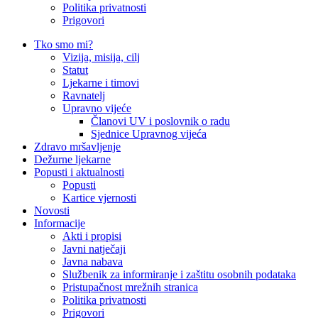
Politika privatnosti
Prigovori
Tko smo mi?
Vizija, misija, cilj
Statut
Ljekarne i timovi
Ravnatelj
Upravno vijeće
Članovi UV i poslovnik o radu
Sjednice Upravnog vijeća
Zdravo mršavljenje
Dežurne ljekarne
Popusti i aktualnosti
Popusti
Kartice vjernosti
Novosti
Informacije
Akti i propisi
Javni natječaji
Javna nabava
Službenik za informiranje i zaštitu osobnih podataka
Pristupačnost mrežnih stranica
Politika privatnosti
Prigovori