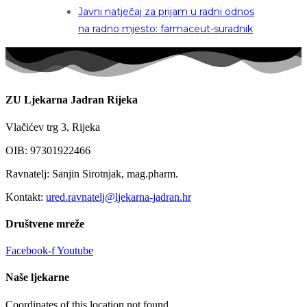
Javni natječaj za prijam u radni odnos
na radno mjesto: farmaceut-suradnik
ZU Ljekarna Jadran Rijeka
Vlačićev trg 3, Rijeka
OIB: 97301922466
Ravnatelj: Sanjin Sirotnjak, mag.pharm.
Kontakt:
ured.ravnatelj@ljekarna-jadran.hr
Društvene mreže
Facebook-f
Youtube
Naše ljekarne
Coordinates of this location not found