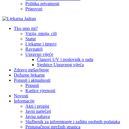
Politika privatnosti
Prigovori
Tko smo mi?
Vizija, misija, cilj
Statut
Ljekarne i timovi
Ravnatelj
Upravno vijeće
Članovi UV i poslovnik o radu
Sjednice Upravnog vijeća
Zdravo mršavljenje
Dežurne ljekarne
Popusti i aktualnosti
Popusti
Kartice vjernosti
Novosti
Informacije
Akti i propisi
Javni natječaji
Javna nabava
Službenik za informiranje i zaštitu osobnih podataka
Pristupačnost mrežnih stranica