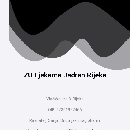
ZU Ljekarna Jadran Rijeka
Vlačićev trg 3, Rijeka
OIB: 97301922466
Ravnatelj: Sanjin Sirotnjak, mag.pharm.