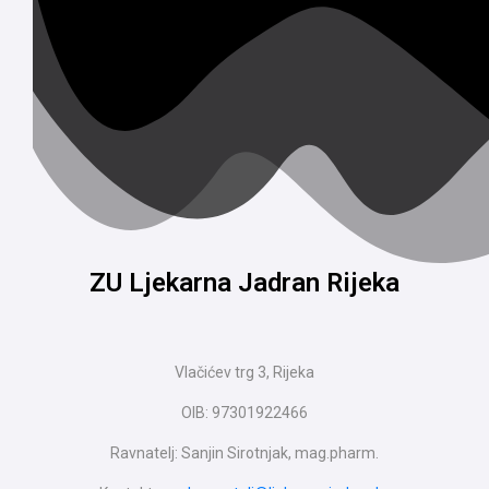
ZU Ljekarna Jadran Rijeka
Vlačićev trg 3, Rijeka
OIB: 97301922466
Ravnatelj: Sanjin Sirotnjak, mag.pharm.