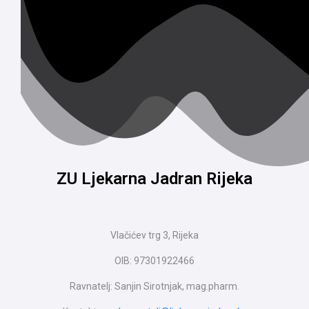
ZU Ljekarna Jadran Rijeka
Vlačićev trg 3, Rijeka
OIB: 97301922466
Ravnatelj: Sanjin Sirotnjak, mag.pharm.