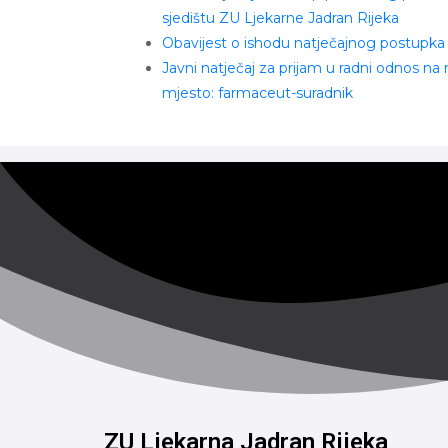
sjedištu ZU Ljekarne Jadran Rijeka
Obavijest o ishodu natječajnog postupka
Javni natječaj za prijam u radni odnos na
mjesto: farmaceut-suradnik
ZU Ljekarna Jadran Rijeka