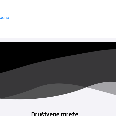
 radno
Društvene mreže