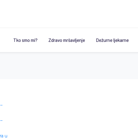
Tko smo mi?
Zdravo mršavljenje
Dežurne ljekarne
 –
 –
ra u