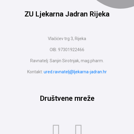
ZU Ljekarna Jadran Rijeka
Vlačićev trg 3, Rijeka
OIB: 97301922466
Ravnatelj: Sanjin Sirotnjak, mag.pharm.
Kontakt:
ured.ravnatelj@ljekarna-jadran.hr
Društvene mreže