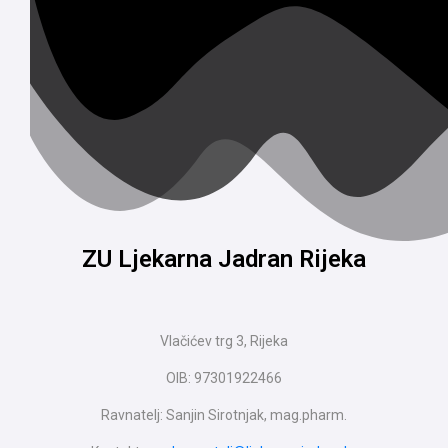
ZU Ljekarna Jadran Rijeka
Vlačićev trg 3, Rijeka
OIB: 97301922466
Ravnatelj: Sanjin Sirotnjak, mag.pharm.