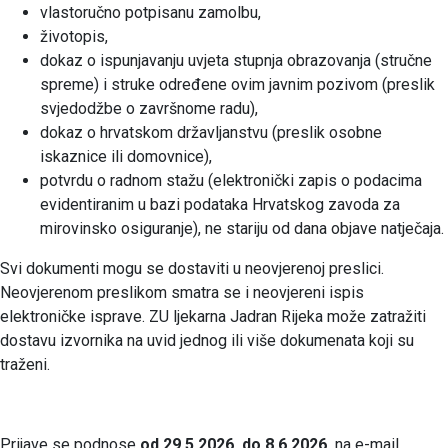
vlastoručno potpisanu zamolbu,
životopis,
dokaz o ispunjavanju uvjeta stupnja obrazovanja (stručne
spreme) i struke određene ovim javnim pozivom (preslik
svjedodžbe o završnome radu),
dokaz o hrvatskom državljanstvu (preslik osobne
iskaznice ili domovnice),
potvrdu o radnom stažu (elektronički zapis o podacima
evidentiranim u bazi podataka Hrvatskog zavoda za
mirovinsko osiguranje), ne stariju od dana objave natječaja.
Svi dokumenti mogu se dostaviti u neovjerenoj preslici.
Neovjerenom preslikom smatra se i neovjereni ispis
elektroničke isprave. ZU ljekarna Jadran Rijeka može zatražiti
dostavu izvornika na uvid jednog ili više dokumenata koji su
traženi.
Prijave se podnose
od 29
.5.2026. do 8.6.2026.
na e-mail