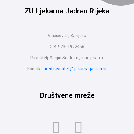
ZU Ljekarna Jadran Rijeka
Vlačićev trg 3, Rijeka
OIB: 97301922466
Ravnatelj: Sanjin Sirotnjak, mag.pharm.
Kontakt:
ured.ravnatelj@ljekarna-jadran.hr
Društvene mreže