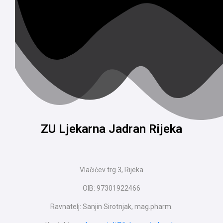
ZU Ljekarna Jadran Rijeka
Vlačićev trg 3, Rijeka
OIB: 97301922466
Ravnatelj: Sanjin Sirotnjak, mag.pharm.