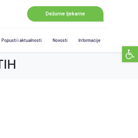
Dežurne ljekarne
Popusti i aktualnosti
Novosti
Informacije
Open 
TIH