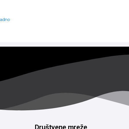
 radno
Društvene mreže