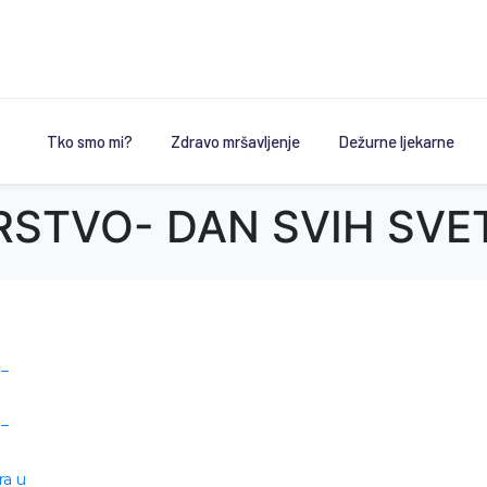
Tko smo mi?
Zdravo mršavljenje
Dežurne ljekarne
STVO- DAN SVIH SVE
 –
 –
ra u