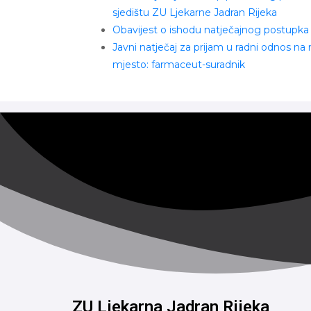
sjedištu ZU Ljekarne Jadran Rijeka
Obavijest o ishodu natječajnog postupka
Javni natječaj za prijam u radni odnos na
mjesto: farmaceut-suradnik
ZU Ljekarna Jadran Rijeka