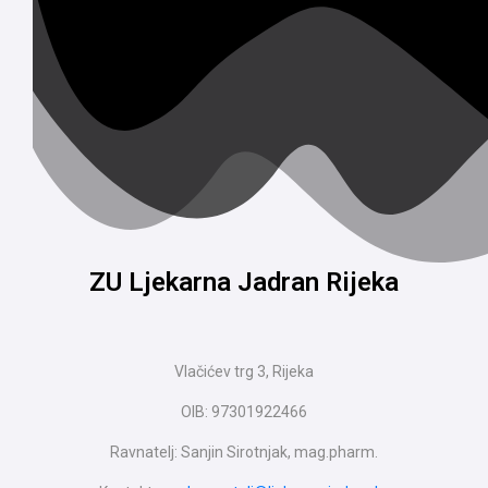
ZU Ljekarna Jadran Rijeka
Vlačićev trg 3, Rijeka
OIB: 97301922466
Ravnatelj: Sanjin Sirotnjak, mag.pharm.