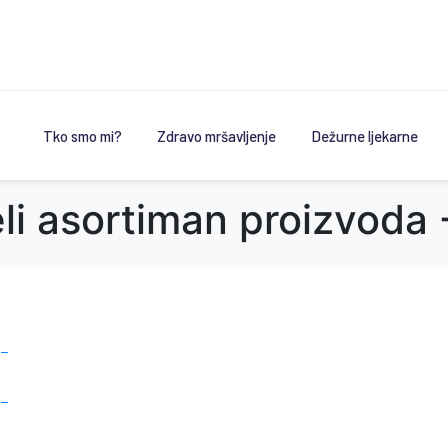
Tko smo mi?
Zdravo mršavljenje
Dežurne ljekarne
eli asortiman proizvoda
 –
 –