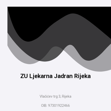
ZU Ljekarna Jadran Rijeka
Vlačićev trg 3, Rijeka
OIB: 97301922466