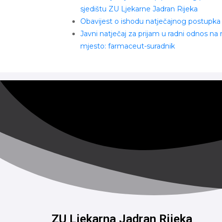
sjedištu ZU Ljekarne Jadran Rijeka
Obavijest o ishodu natječajnog postupka
Javni natječaj za prijam u radni odnos na
mjesto: farmaceut-suradnik
ZU Ljekarna Jadran Rijeka