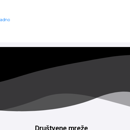
 radno
Društvene mreže