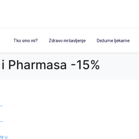
Tko smo mi?
Zdravo mršavljenje
Dežurne ljekarne
 i Pharmasa -15%
 –
 –
ra u