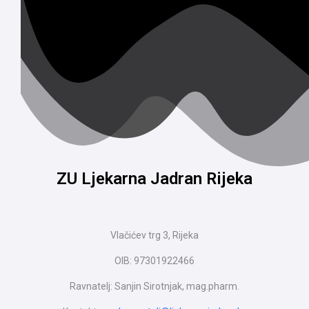
ZU Ljekarna Jadran Rijeka
Vlačićev trg 3, Rijeka
OIB: 97301922466
Ravnatelj: Sanjin Sirotnjak, mag.pharm.