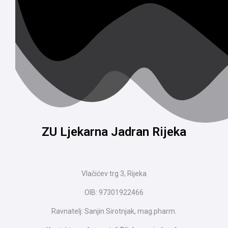
ZU Ljekarna Jadran Rijeka
Vlačićev trg 3, Rijeka
OIB: 97301922466
Ravnatelj: Sanjin Sirotnjak, mag.pharm.