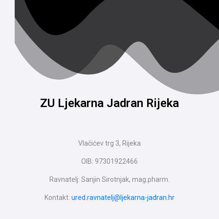
ZU Ljekarna Jadran Rijeka
Vlačićev trg 3, Rijeka
OIB: 97301922466
Ravnatelj: Sanjin Sirotnjak, mag.pharm.
Kontakt:
ured.ravnatelj@ljekarna-jadran.hr