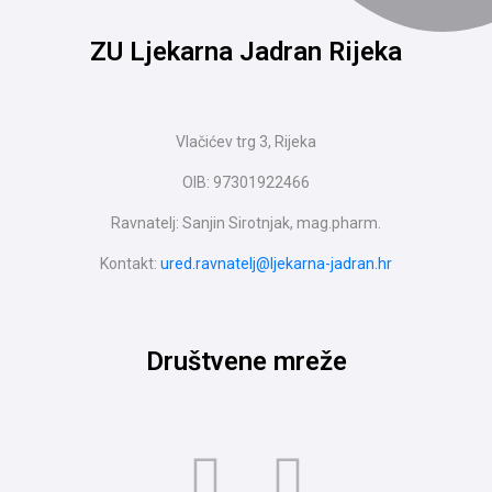
ZU Ljekarna Jadran Rijeka
Vlačićev trg 3, Rijeka
OIB: 97301922466
Ravnatelj: Sanjin Sirotnjak, mag.pharm.
Kontakt:
ured.ravnatelj@ljekarna-jadran.hr
Društvene mreže