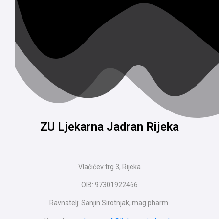
ZU Ljekarna Jadran Rijeka
Vlačićev trg 3, Rijeka
OIB: 97301922466
Ravnatelj: Sanjin Sirotnjak, mag.pharm.