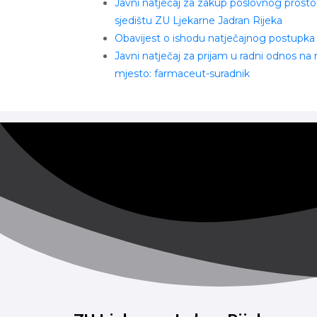
Javni natječaj za zakup poslovnog prosto
sjedištu ZU Ljekarne Jadran Rijeka
Obavijest o ishodu natječajnog postupka
Javni natječaj za prijam u radni odnos na
mjesto: farmaceut-suradnik