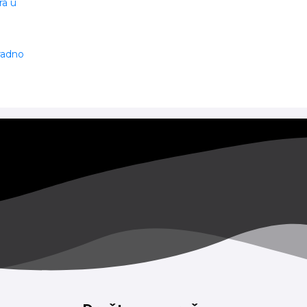
ra u
 radno