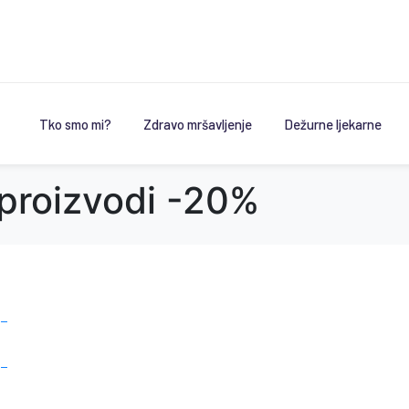
Tko smo mi?
Zdravo mršavljenje
Dežurne ljekarne
 proizvodi -20%
 –
 –