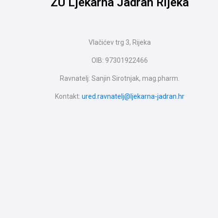
ZU Ljekarna Jadran Rijeka
Vlačićev trg 3, Rijeka
OIB: 97301922466
Ravnatelj: Sanjin Sirotnjak, mag.pharm.
Kontakt:
ured.ravnatelj@ljekarna-jadran.hr