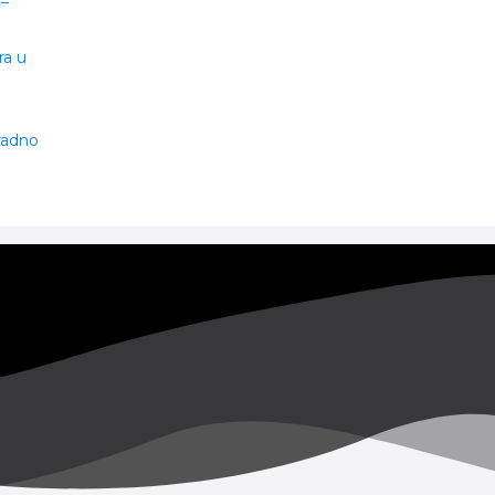
 –
ra u
 radno