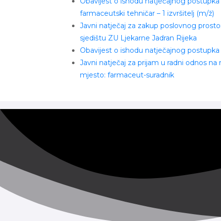
Obavijest o ishodu natječajnog postupka
farmaceutski tehničar – 1 izvršitelj (m/ž)
Javni natječaj za zakup poslovnog prosto
sjedištu ZU Ljekarne Jadran Rijeka
Obavijest o ishodu natječajnog postupka
Javni natječaj za prijam u radni odnos na
mjesto: farmaceut-suradnik