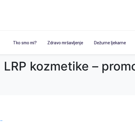
Tko smo mi?
Zdravo mršavljenje
Dežurne ljekarne
i LRP kozmetike – prom
 –