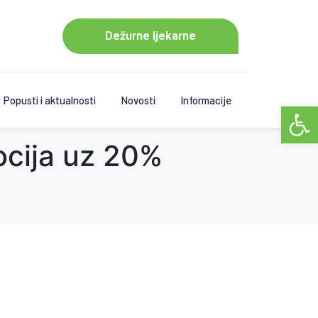
Dežurne ljekarne
Popusti i aktualnosti
Novosti
Informacije
Open 
ocija uz 20%