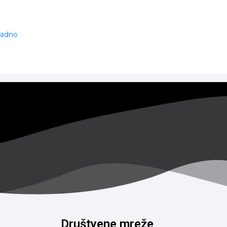
 radno
Društvene mreže