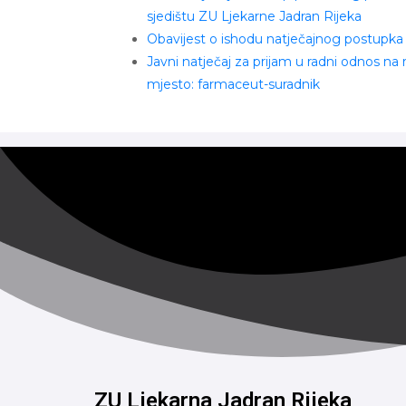
sjedištu ZU Ljekarne Jadran Rijeka
Obavijest o ishodu natječajnog postupka
Javni natječaj za prijam u radni odnos na
mjesto: farmaceut-suradnik
ZU Ljekarna Jadran Rijeka