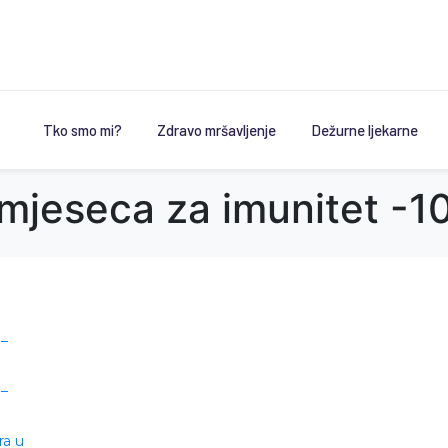
Tko smo mi?
Zdravo mršavljenje
Dežurne ljekarne
 mjeseca za imunitet -1
 –
 –
ra u