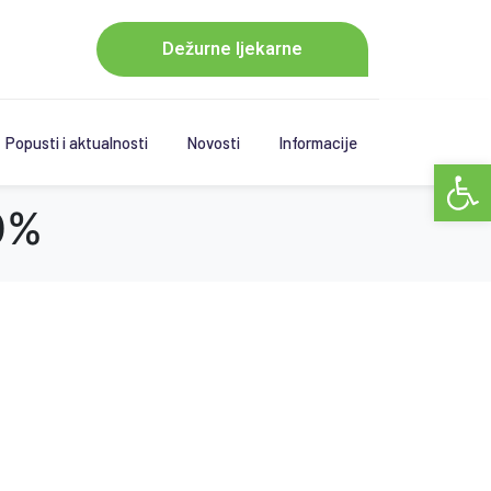
Dežurne ljekarne
Popusti i aktualnosti
Novosti
Informacije
Open 
0%