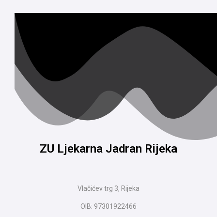
ZU Ljekarna Jadran Rijeka
Vlačićev trg 3, Rijeka
OIB: 97301922466