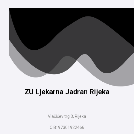
ZU Ljekarna Jadran Rijeka
Vlačićev trg 3, Rijeka
OIB: 97301922466