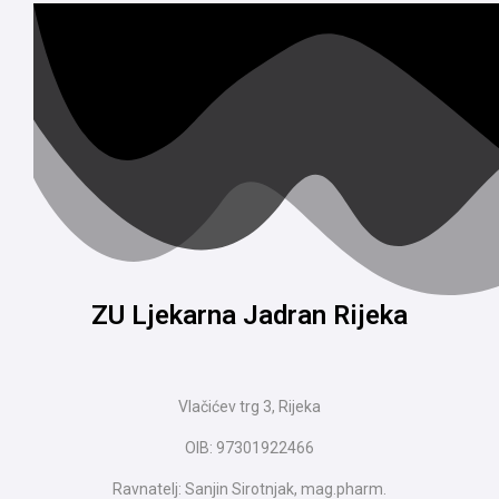
ZU Ljekarna Jadran Rijeka
Vlačićev trg 3, Rijeka
OIB: 97301922466
Ravnatelj: Sanjin Sirotnjak, mag.pharm.