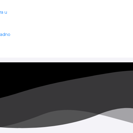
ra u
 radno