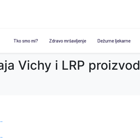
Tko smo mi?
Zdravo mršavljenje
Dežurne ljekarne
ja Vichy i LRP proizvo
 –
 –