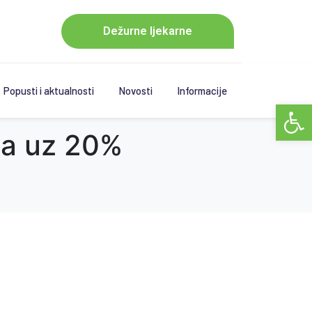
Dežurne ljekarne
Popusti i aktualnosti
Novosti
Informacije
Open 
da uz 20%