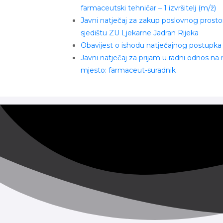
farmaceutski tehničar – 1 izvršitelj (m/ž)
Javni natječaj za zakup poslovnog prosto
sjedištu ZU Ljekarne Jadran Rijeka
Obavijest o ishodu natječajnog postupka
Javni natječaj za prijam u radni odnos na
mjesto: farmaceut-suradnik