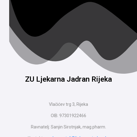
ZU Ljekarna Jadran Rijeka
Vlačićev trg 3, Rijeka
OIB: 97301922466
Ravnatelj: Sanjin Sirotnjak, mag.pharm.