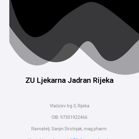
ZU Ljekarna Jadran Rijeka
Vlačićev trg 3, Rijeka
OIB: 97301922466
Ravnatelj: Sanjin Sirotnjak, mag.pharm.