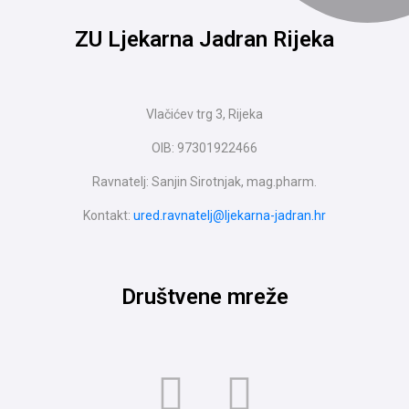
ZU Ljekarna Jadran Rijeka
Vlačićev trg 3, Rijeka
OIB: 97301922466
Ravnatelj: Sanjin Sirotnjak, mag.pharm.
Kontakt:
ured.ravnatelj@ljekarna-jadran.hr
Društvene mreže